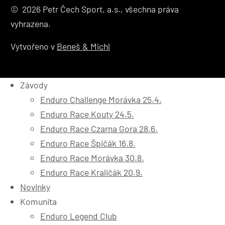
© 2026 Petr Čech Sport, a.s., všechna práva
vyhrazena.
Vytvořeno v
Beneš & Michl
Závody
Enduro Challenge Morávka 25.4.
Enduro Race Kouty 24.5.
Enduro Race Czarna Gora 28.6.
Enduro Race Špičák 16.8.
Enduro Race Morávka 30.8.
Enduro Race Kraličák 20.9.
Novinky
Komunita
Enduro Legend Club