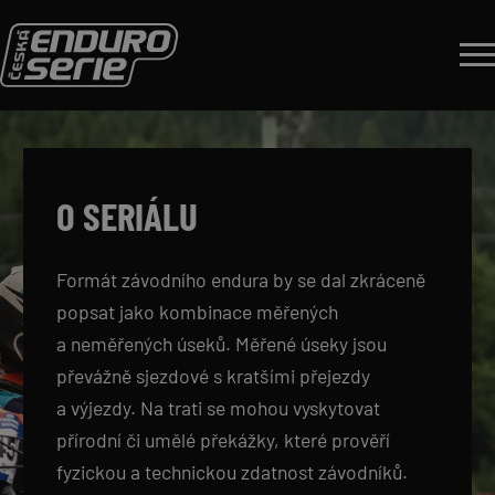
Přeskočit na obsah
O SERIÁLU
Formát závodního endura by se dal zkráceně
popsat jako kombinace měřených
a neměřených úseků. Měřené úseky jsou
převážně sjezdové s kratšími přejezdy
a výjezdy. Na trati se mohou vyskytovat
přírodní či umělé překážky, které prověří
fyzickou a technickou zdatnost závodníků.