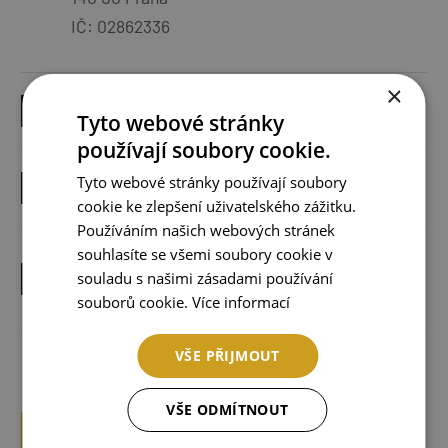
IČ: 02862336
×
PRAVIDLA
Tyto webové stránky
používají soubory cookie.
Tyto webové stránky používají soubory
SPORTHELP - SPORTUJ BEZ STAROSTI
cookie ke zlepšení uživatelského zážitku.
Používáním našich webových stránek
souhlasíte se všemi soubory cookie v
INFORMACE O ZPRACOVÁNÍ OSOBNÍCH
souladu s našimi zásadami používání
ÚDAJŮ
souborů cookie.
Více informací
VŠE PŘIJMOUT
VŠE ODMÍTNOUT
STÁHNOUT PRAVIDLA V PDF (1.5MB)