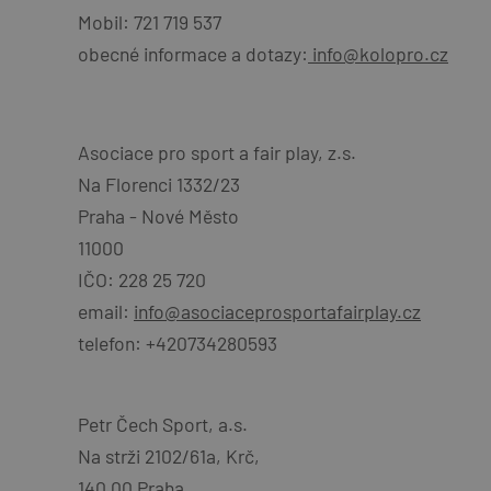
Mobil: 721 719 537
obecné informace a dotazy:
info@kolopro.cz
Asociace pro sport a fair play, z.s.
Na Florenci 1332/23
Praha - Nové Město
11000
IČO: 228 25 720
email:
info@asociaceprosportafairplay.cz
telefon: +420734280593
Petr Čech Sport, a.s.
Na strži 2102/61a, Krč,
140 00 Praha