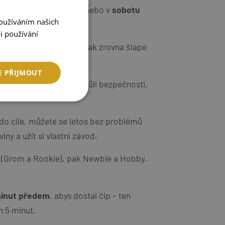
tek od 16:00 do 18:00
nebo v
sobotu
Používáním našich
i používání
 že se jezdí podle toho, jak zrovna šlape
E PŘIJMOUT
oprovod
. Je to hlavně kvůli bezpečnosti,
do cíle, můžete se letos bez problémů
lny a užít si vlastní závod.
ie (Grom a Rookie), pak Newbie a Hobby.
minut předem
, abys dostal čip – ten
h 5 minut.