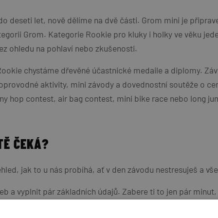
deseti let, nově dělíme na dvě části. Grom mini je připraven
ategorii Grom. Kategorie Rookie pro kluky i holky ve věku je
z ohledu na pohlaví nebo zkušenosti.
 Rookie chystáme dřevěné účastnické medaile a diplomy. Z
provodné aktivity, mini závody a dovednostní soutěže o ceny
ny hop contest, air bag contest, mini bike race nebo long ju
TĚ ČEKÁ?
ed, jak to u nás probíhá, ať v den závodu nestresuješ a všec
b a vyplnit pár základních údajů. Zabere ti to jen pár minut,
řihlásit nedá!