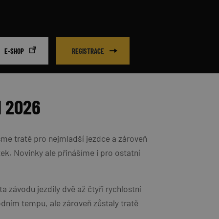
E-SHOP
REGISTRACE
I 2026
jsme tratě pro nejmladší jezdce a zároveň
tek. Novinky ale přinášíme i pro ostatní
 závodu jezdily dvě až čtyři rychlostní
odním tempu, ale zároveň zůstaly tratě