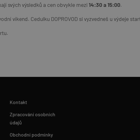
kají svých výsledků a cen obvykle mezi
14:30 a 15:00
.
odní víkend. Cedulku DOPROVOD si vyzvedneš u výdeje start
rtu.
Kontakt
Zpracování osobních
údajů
Obchodní podmínky