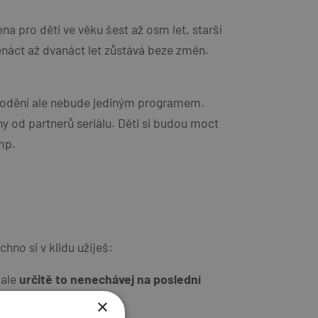
a pro děti ve věku šest až osm let, starší
denáct až dvanáct let zůstává beze změn.
ávodění ale nebude jediným programem.
 od partnerů seriálu. Děti si budou moct
mp.
hno si v klidu užiješ:
 ale
určitě to nenechávej na poslední
×