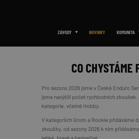
ZÁVODY
NOVINKY
KOMUNITA
Přeskočit na obsah
CO CHYSTÁME P
Pro sezonu 2026 jsme v České Enduro Serii 
jsme navýšili počet rychlostních zkoušek. D
kategorie, včetně Hobby.
V kategoriích Grom a Rookie přidáváme dal
zkoušky, od sezony 2026 k nim přidáváme j
lehké, hravé a bezpečné.