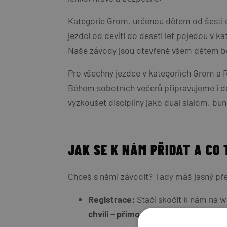
Kategorie Grom, určenou dětem od šesti do 
jezdci od devíti do deseti let pojedou v k
Naše závody jsou otevřené všem dětem be
Pro všechny jezdce v kategoriích Grom a
Během sobotních večerů připravujeme i do
vyzkoušet disciplíny jako dual slalom, bun
JAK SE K NÁM PŘIDAT A CO 
Chceš s námi závodit? Tady máš jasný přehl
Registrace:
Stačí skočit k nám na we
chvíli – přímo na místě už se totiž p