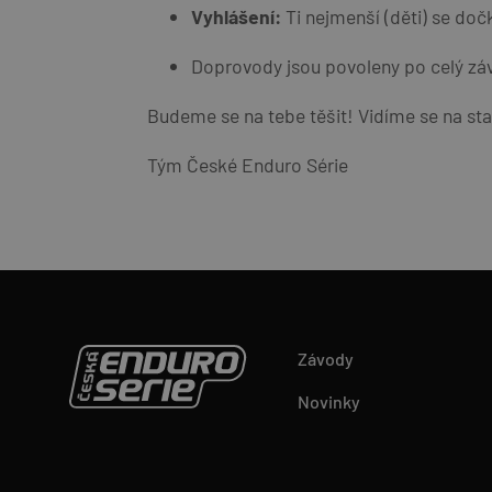
Vyhlášení:
Ti nejmenší (děti) se doč
Doprovody jsou povoleny po celý záv
Budeme se na tebe těšit! Vidíme se na sta
Tým České Enduro Série
Závody
Novinky