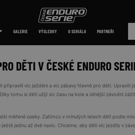
GALERIE
VÝSLEDKY
O SERIÁLU
PARTNEŘI
RO DĚTI V ČESKÉ ENDURO SERI
připravili víc ježdění a víc zábavy hlavně pro děti. Upravili 
íky tomu si děti užijí víc času na kole a silnější závodní záži
ší měřené úseky. Zatímco v minulých letech děti podle místa
eště jednu až dvě navíc. Chceme, aby děti víc jezdily v záv